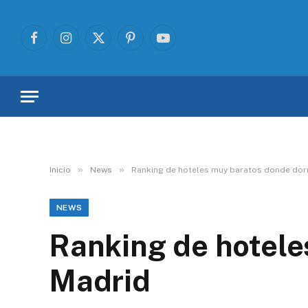
Facebook
Instagram
X
Pinterest
YouTube
(Twitter)
»
»
Inicio
News
Ranking de hoteles muy baratos donde dor
NEWS
Ranking de hotele
Madrid