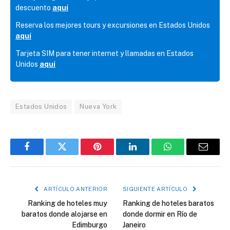
descuento
aquí
Reserva los mejores tours y excursiones en Estados Unidos
aquí
Tarjeta SIM para tener internet y llamadas en Estados
Unidos
aquí
Estados Unidos
Nueva York
Facebook
Twitter
Pinterest
LinkedIn
WhatsApp
Correo
electró
ARTÍCULO ANTERIOR
SIGUIENTE ARTÍCULO
Ranking de hoteles muy
Ranking de hoteles baratos
baratos donde alojarse en
donde dormir en Río de
Edimburgo
Janeiro