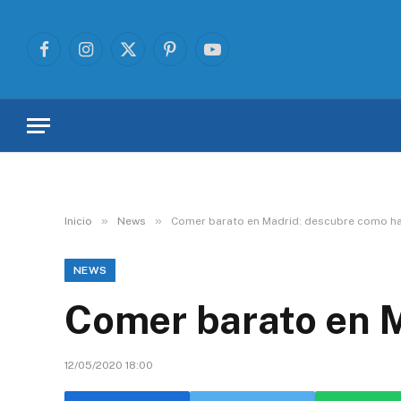
Facebook
Instagram
X
Pinterest
YouTube
(Twitter)
»
»
Inicio
News
Comer barato en Madrid: descubre como h
NEWS
Comer barato en 
12/05/2020 18:00