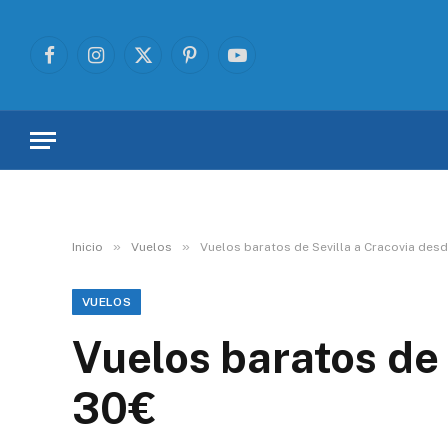
Facebook
Instagram
X
Pinterest
YouTube
(Twitter)
»
»
Inicio
Vuelos
Vuelos baratos de Sevilla a Cracovia des
VUELOS
Vuelos baratos de 
30€