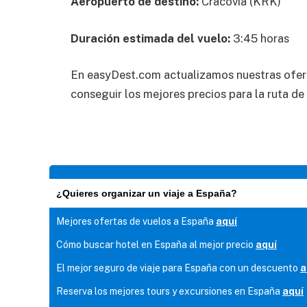
Aeropuerto de destino:
Cracovia (KRK)
Duración estimada del vuelo:
3:45 horas
En easyDest.com actualizamos nuestras ofer
conseguir los mejores precios para la ruta de
¿Quieres organizar un viaje a España?
Mejores ofertas de vuelos a España
aquí
Cómo buscar hotel en España al mejor precio
aquí
El mejor seguro de viaje para España con un descuento
a
Reserva los mejores tours y excursiones en España
aquí