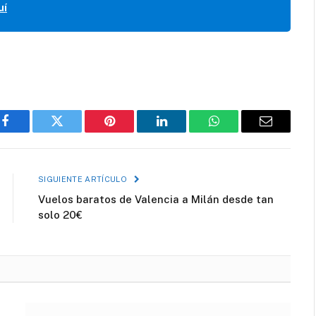
uí
Facebook
Twitter
Pinterest
LinkedIn
WhatsApp
Correo
electróni
SIGUIENTE ARTÍCULO
Vuelos baratos de Valencia a Milán desde tan
solo 20€