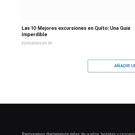
Las 10 Mejores excursiones en Quito: Una Guía
Imperdible
23/10/2023 20:32
AÑADIR 
Rastreamos diariamente miles de vuelos, hoteles y cruceros