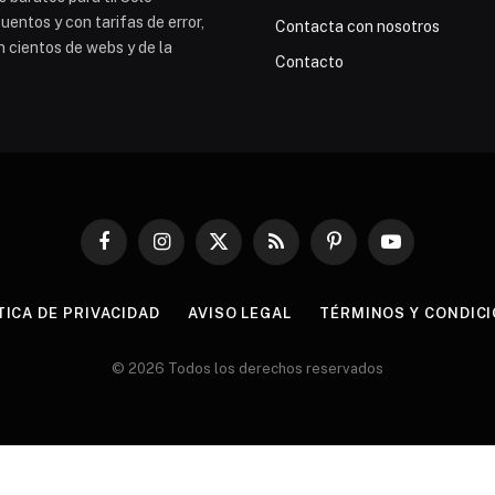
entos y con tarifas de error,
Contacta con nosotros
n cientos de webs y de la
Contacto
Facebook
Instagram
X
RSS
Pinterest
YouTube
(Twitter)
TICA DE PRIVACIDAD
AVISO LEGAL
TÉRMINOS Y CONDIC
© 2026 Todos los derechos reservados