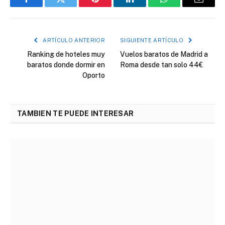
Facebook
Twitter
Pinterest
LinkedIn
WhatsApp
Correo
electró
ARTÍCULO ANTERIOR
SIGUIENTE ARTÍCULO
Ranking de hoteles muy
Vuelos baratos de Madrid a
baratos donde dormir en
Roma desde tan solo 44€
Oporto
TAMBIEN TE PUEDE INTERESAR