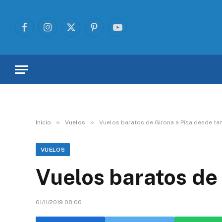
Facebook
Instagram
X
Pinterest
YouTube
(Twitter)
»
»
Inicio
Vuelos
Vuelos baratos de Girona a Pisa desde ta
VUELOS
Vuelos baratos de 
01/11/2019 08:00