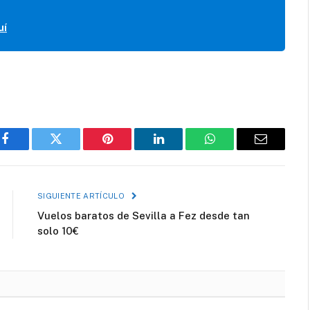
uí
Facebook
Twitter
Pinterest
LinkedIn
WhatsApp
Correo
electróni
SIGUIENTE ARTÍCULO
Vuelos baratos de Sevilla a Fez desde tan
solo 10€