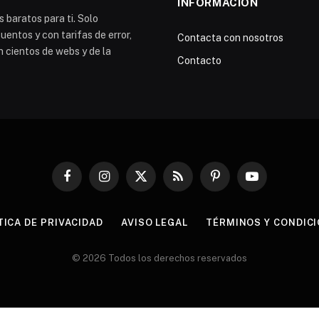
INFORMACIÓN
 baratos para ti. Solo
entos y con tarifas de error,
Contacta con nosotros
n cientos de webs y de la
Contacto
Facebook
Instagram
X
RSS
Pinterest
YouTube
(Twitter)
TICA DE PRIVACIDAD
AVISO LEGAL
TÉRMINOS Y CONDIC
© 2026 Todos los derechos reservados