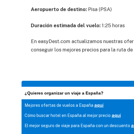
Aeropuerto de destino:
Pisa (PSA)
Duración estimada del vuelo:
1:25 horas
En easyDest.com actualizamos nuestras ofer
conseguir los mejores precios para la ruta de
¿Quieres organizar un viaje a España?
Mejores ofertas de vuelos a España
aquí
Cómo buscar hotel en España al mejor precio
aquí
El mejor seguro de viaje para España con un descuento
a