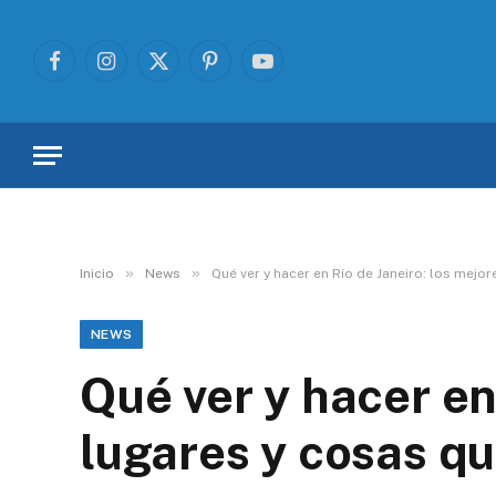
Facebook
Instagram
X
Pinterest
YouTube
(Twitter)
»
»
Inicio
News
Qué ver y hacer en Río de Janeiro: los mejo
NEWS
Qué ver y hacer en
lugares y cosas q