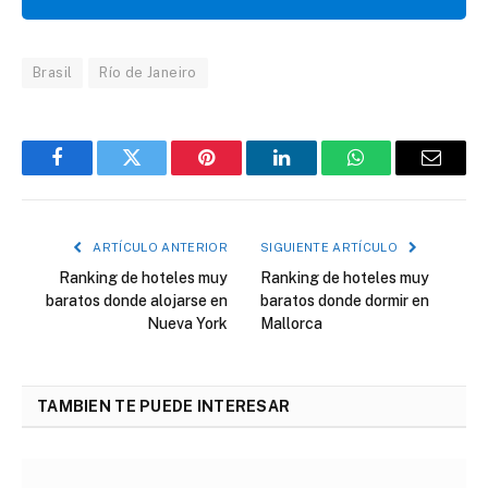
Brasil
Río de Janeiro
Facebook
Twitter
Pinterest
LinkedIn
WhatsApp
Correo
electró
ARTÍCULO ANTERIOR
SIGUIENTE ARTÍCULO
Ranking de hoteles muy
Ranking de hoteles muy
baratos donde alojarse en
baratos donde dormir en
Nueva York
Mallorca
TAMBIEN TE PUEDE INTERESAR