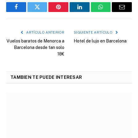
Facebook
Twitter
Pinterest
LinkedIn
WhatsApp
Correo
electró
ARTÍCULO ANTERIOR
SIGUIENTE ARTÍCULO
Vuelos baratos de Menorca a
Hotel de lujo en Barcelona
Barcelona desde tan solo
18€
TAMBIEN TE PUEDE INTERESAR