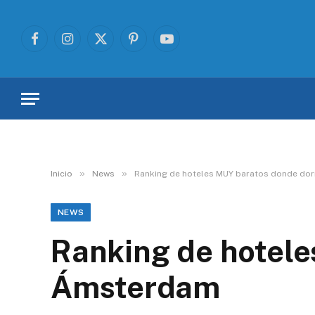
Facebook
Instagram
X
Pinterest
YouTube
(Twitter)
»
»
Inicio
News
Ranking de hoteles MUY baratos donde do
NEWS
Ranking de hotele
Ámsterdam