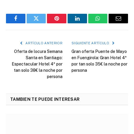
Facebook
Twitter
Pinterest
LinkedIn
WhatsApp
Correo
electró
ARTÍCULO ANTERIOR
SIGUIENTE ARTÍCULO
Oferta de locura Semana
Gran oferta Puente de Mayo
Santa en Santiago:
en Fuengirola: Gran Hotel 4*
Espectacular Hotel 4* por
por tan solo 35€ la noche por
tan solo 38€ la noche por
persona
persona
TAMBIEN TE PUEDE INTERESAR