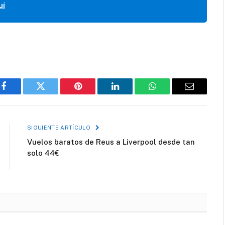
uí
Facebook
Twitter
Pinterest
LinkedIn
WhatsApp
Correo
electróni
SIGUIENTE ARTÍCULO
Vuelos baratos de Reus a Liverpool desde tan
solo 44€