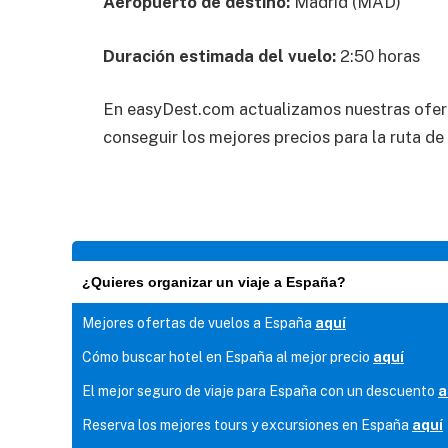
Aeropuerto de destino:
Madrid (MAD)
Duración estimada del vuelo:
2:50 horas
En easyDest.com actualizamos nuestras ofer
conseguir los mejores precios para la ruta de
¿Quieres organizar un viaje a España?
Mejores ofertas de vuelos a España
aquí
Cómo buscar hotel en España al mejor precio
aquí
El mejor seguro de viaje para España con un descuento
a
Reserva los mejores tours y excursiones en España
aquí