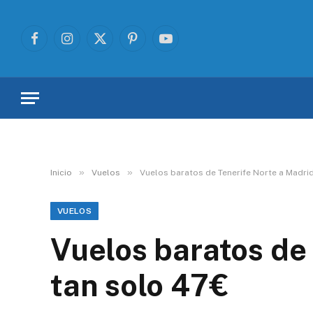
Facebook
Instagram
X
Pinterest
YouTube
(Twitter)
»
»
Inicio
Vuelos
Vuelos baratos de Tenerife Norte a Madri
VUELOS
Vuelos baratos de
tan solo 47€