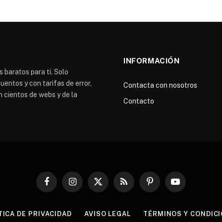
INFORMACIÓN
 baratos para ti. Solo
entos y con tarifas de error,
Contacta con nosotros
n cientos de webs y de la
Contacto
Facebook
Instagram
X
RSS
Pinterest
YouTube
(Twitter)
TICA DE PRIVACIDAD
AVISO LEGAL
TÉRMINOS Y CONDIC