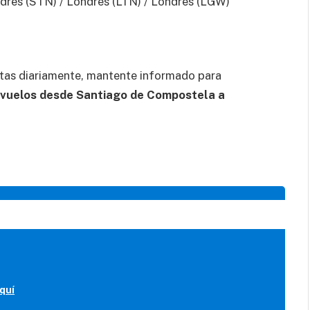
dres (STN) / Londres (LTN) / Londres (LGW)
tas diariamente, mantente informado para
vuelos desde Santiago de Compostela a
quí