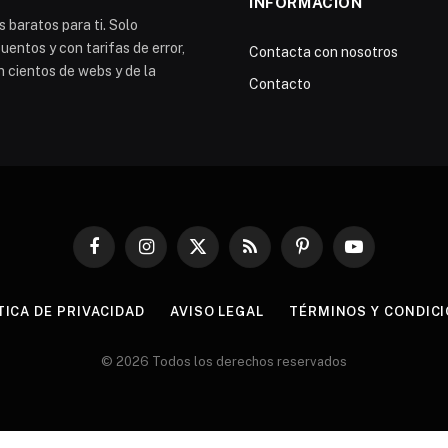
INFORMACIÓN
 baratos para ti. Solo
entos y con tarifas de error,
Contacta con nosotros
n cientos de webs y de la
Contacto
Facebook
Instagram
X
RSS
Pinterest
YouTube
(Twitter)
TICA DE PRIVACIDAD
AVISO LEGAL
TÉRMINOS Y CONDIC
© 2026 Todos los derechos reservados