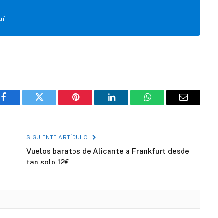
uí
Facebook
Twitter
Pinterest
LinkedIn
WhatsApp
Correo
electróni
SIGUIENTE ARTÍCULO
Vuelos baratos de Alicante a Frankfurt desde
tan solo 12€