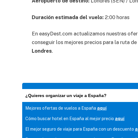
Aeropuerto de destino:
Londres (SEN) / Lon
Duración estimada del vuelo:
2:00 horas
En easyDest.com actualizamos nuestras ofer
conseguir los mejores precios para la ruta de
Londres
.
¿Quieres organizar un viaje a España?
Mejores ofertas de vuelos a España
aquí
Cómo buscar hotel en España al mejor precio
aquí
El mejor seguro de viaje para España con un descuento
a