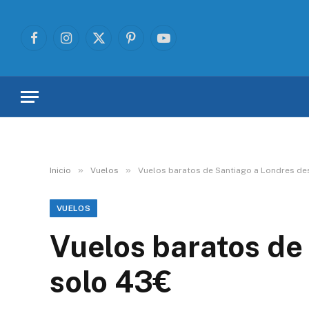
Facebook
Instagram
X
Pinterest
YouTube
(Twitter)
»
»
Inicio
Vuelos
Vuelos baratos de Santiago a Londres de
VUELOS
Vuelos baratos de
solo 43€