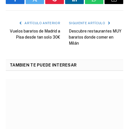
Facebook
Twitter
Pinterest
LinkedIn
WhatsApp
Correo
electró
ARTÍCULO ANTERIOR
SIGUIENTE ARTÍCULO
Vuelos baratos de Madrid a
Descubre restaurantes MUY
Pisa desde tan solo 30€
baratos donde comer en
Milán
TAMBIEN TE PUEDE INTERESAR