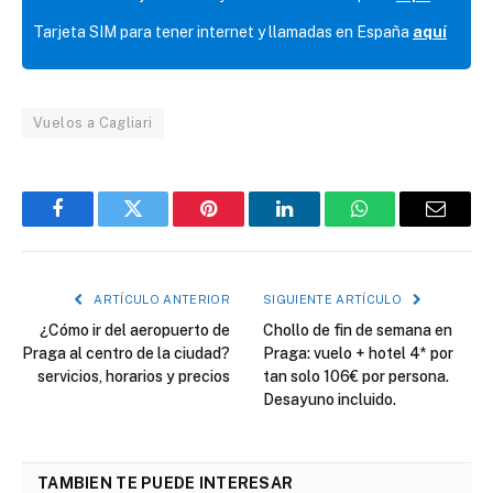
Tarjeta SIM para tener internet y llamadas en España
aquí
Vuelos a Cagliari
Facebook
Twitter
Pinterest
LinkedIn
WhatsApp
Correo
electró
ARTÍCULO ANTERIOR
SIGUIENTE ARTÍCULO
¿Cómo ir del aeropuerto de
Chollo de fin de semana en
Praga al centro de la ciudad?
Praga: vuelo + hotel 4* por
servicios, horarios y precios
tan solo 106€ por persona.
Desayuno incluido.
TAMBIEN TE PUEDE INTERESAR