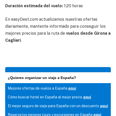
Duración estimada del vuelo:
1:20 horas
En easyDest.com actualizamos nuestras ofertas
diariamente, mantente informado para conseguir los
mejores precios para la ruta de
vuelos desde Girona a
Cagliari
.
¿Quieres organizar un viaje a España?
Mejores ofertas de vuelos a España
aquí
Cómo buscar hotel en España al mejor precio
aquí
El mejor seguro de viaje para España con un descuento
aquí
Reserva los mejores tours y excursiones en España
aquí