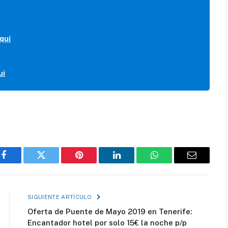
quí
uí
Facebook
Twitter
Pinterest
LinkedIn
WhatsApp
Correo
electróni
SIGUIENTE ARTÍCULO
Oferta de Puente de Mayo 2019 en Tenerife:
Encantador hotel por solo 15€ la noche p/p