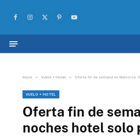
Facebook
Instagram
X
Pinterest
YouTube
(Twitter)
»
»
Inicio
Vuelo + Hotel
Oferta fin de semana en Mallorca: 
VUELO + HOTEL
Oferta fin de sema
noches hotel solo