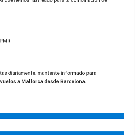
os que hemos rastreado para la combinación de
(PMI)
tas diariamente, mantente informado para
vuelos a Mallorca desde Barcelona
.