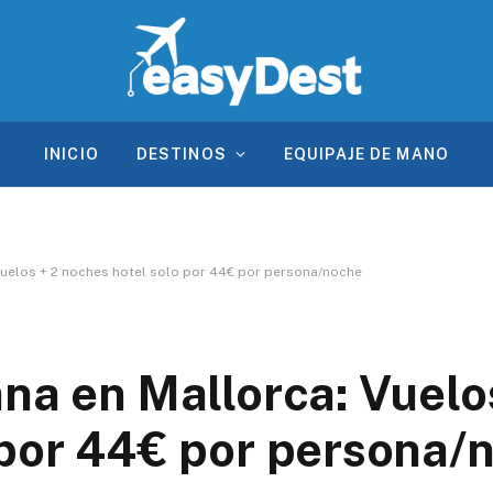
INICIO
DESTINOS
EQUIPAJE DE MANO
Vuelos + 2 noches hotel solo por 44€ por persona/noche
na en Mallorca: Vuelo
 por 44€ por persona/