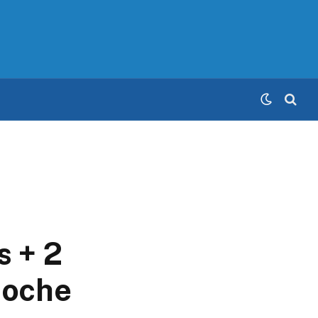
s + 2
noche