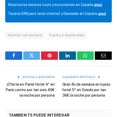
Reserva los mejores tours y excursiones en España
aquí
Tarjeta SIM para tener internet y llamadas en España
aquí
Hoteles con encanto
Vuelos a Amsterdam
Facebook
Twitter
Pinterest
LinkedIn
WhatsApp
Correo
electró
ARTÍCULO ANTERIOR
SIGUIENTE ARTÍCULO
¡Oferta en París! Hotel 4* en
Gran fin de semana en lujoso
París centro por tan solo 49€
hotel 5* en Oviedo por tan
la noche por persona
36€ la noche por persona
TAMBIEN TE PUEDE INTERESAR