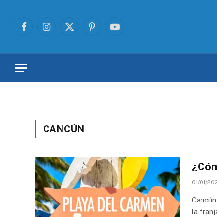
Facebook
Instagram
X
Pinterest
YouTube
(Twitter)
CANCÚN
¿Cóm
01/01/20
Cancún 
la fran