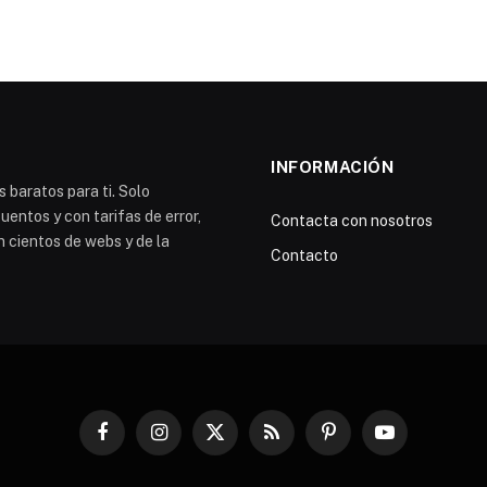
INFORMACIÓN
 baratos para ti. Solo
entos y con tarifas de error,
Contacta con nosotros
n cientos de webs y de la
Contacto
Facebook
Instagram
X
RSS
Pinterest
YouTube
(Twitter)