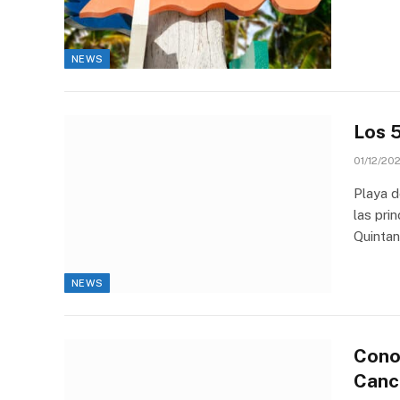
NEWS
Los 
01/12/20
Playa d
las pri
Quinta
NEWS
Cono
Canc