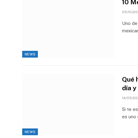
10 M
05/10/20
Uno de 
mexica
NEWS
Qué h
día y
14/05/20
Si te e
es uno 
NEWS