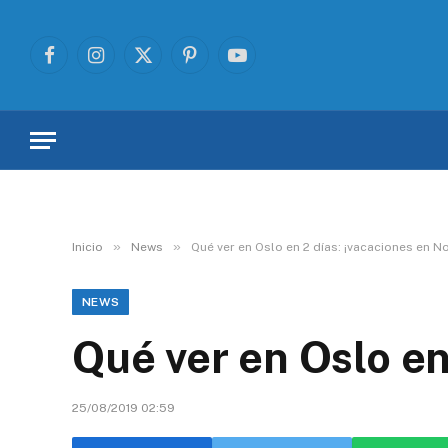
Facebook
Instagram
X
Pinterest
YouTube
(Twitter)
»
»
Inicio
News
Qué ver en Oslo en 2 días: ¡vacaciones en N
NEWS
Qué ver en Oslo en
25/08/2019 02:59