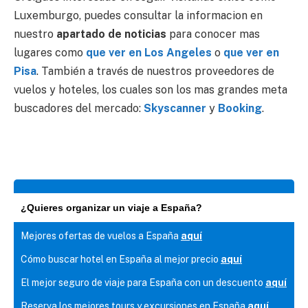
Luxemburgo, puedes consultar la informacion en
nuestro
apartado de noticias
para conocer mas
lugares como
que ver en Los Angeles
o
que ver en
Pisa
. También a través de nuestros proveedores de
vuelos y hoteles, los cuales son los mas grandes meta
buscadores del mercado:
Skyscanner
y
Booking
.
¿Quieres organizar un viaje a España?
Mejores ofertas de vuelos a España
aquí
Cómo buscar hotel en España al mejor precio
aquí
El mejor seguro de viaje para España con un descuento
aquí
Reserva los mejores tours y excursiones en España
aquí