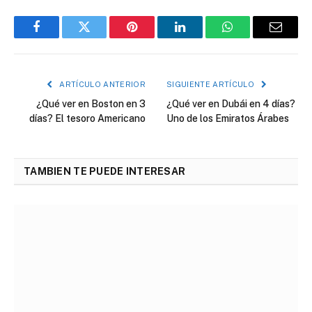
Facebook
Twitter
Pinterest
LinkedIn
WhatsApp
Correo
electró
ARTÍCULO ANTERIOR
SIGUIENTE ARTÍCULO
¿Qué ver en Boston en 3
¿Qué ver en Dubái en 4 días?
días? El tesoro Americano
Uno de los Emiratos Árabes
TAMBIEN TE PUEDE INTERESAR