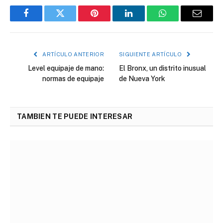
Facebook
Twitter
Pinterest
LinkedIn
WhatsApp
Correo
electró
ARTÍCULO ANTERIOR
SIGUIENTE ARTÍCULO
Level equipaje de mano:
El Bronx, un distrito inusual
normas de equipaje
de Nueva York
TAMBIEN TE PUEDE INTERESAR