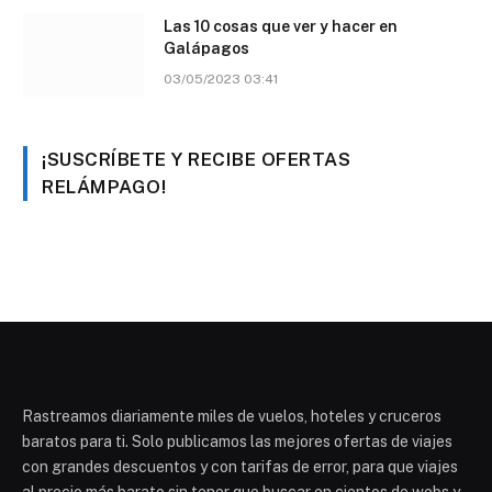
Las 10 cosas que ver y hacer en
Galápagos
03/05/2023 03:41
¡SUSCRÍBETE Y RECIBE OFERTAS
RELÁMPAGO!
Rastreamos diariamente miles de vuelos, hoteles y cruceros
baratos para ti. Solo publicamos las mejores ofertas de viajes
con grandes descuentos y con tarifas de error, para que viajes
al precio más barato sin tener que buscar en cientos de webs y