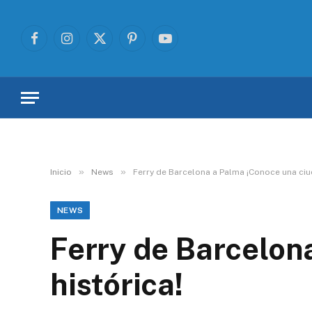
Facebook
Instagram
X
Pinterest
YouTube
(Twitter)
»
»
Inicio
News
Ferry de Barcelona a Palma ¡Conoce una ciu
NEWS
Ferry de Barcelon
histórica!