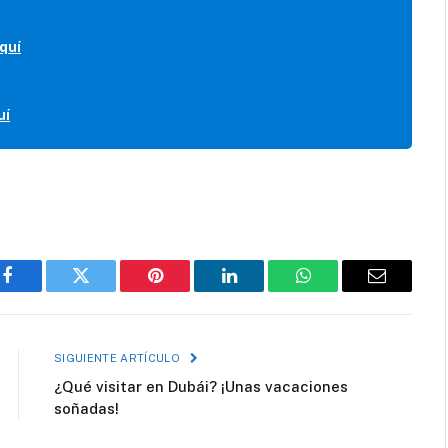
quí
uí
Facebook
Twitter
Pinterest
LinkedIn
WhatsApp
Correo
electróni
SIGUIENTE ARTÍCULO
¿Qué visitar en Dubái? ¡Unas vacaciones
soñadas!