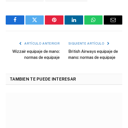
Facebook
Twitter
Pinterest
LinkedIn
WhatsApp
Correo
electró
ARTÍCULO ANTERIOR
SIGUIENTE ARTÍCULO
Wizzair equipaje de mano:
British Airways equipaje de
normas de equipaje
mano: normas de equipaje
TAMBIEN TE PUEDE INTERESAR