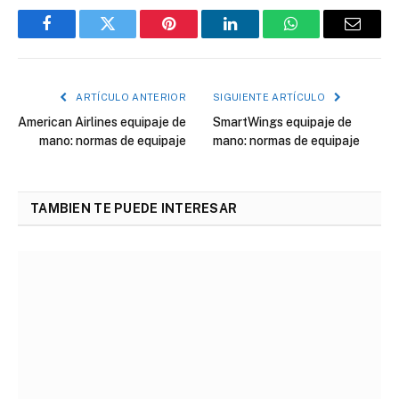
Facebook
Twitter
Pinterest
LinkedIn
WhatsApp
Correo
electró
ARTÍCULO ANTERIOR
SIGUIENTE ARTÍCULO
American Airlines equipaje de
SmartWings equipaje de
mano: normas de equipaje
mano: normas de equipaje
TAMBIEN TE PUEDE INTERESAR