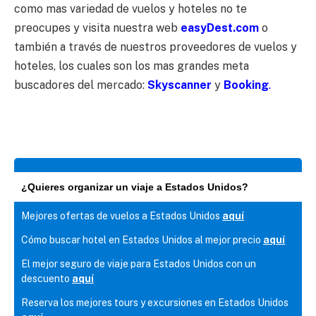
como mas variedad de vuelos y hoteles no te
preocupes y visita nuestra web
easyDest.com
o
también a través de nuestros proveedores de vuelos y
hoteles, los cuales son los mas grandes meta
buscadores del mercado:
Skyscanner
y
Booking
.
¿Quieres organizar un viaje a Estados Unidos?
Mejores ofertas de vuelos a Estados Unidos
aquí
Cómo buscar hotel en Estados Unidos al mejor precio
aquí
El mejor seguro de viaje para Estados Unidos con un
descuento
aquí
Reserva los mejores tours y excursiones en Estados Unidos