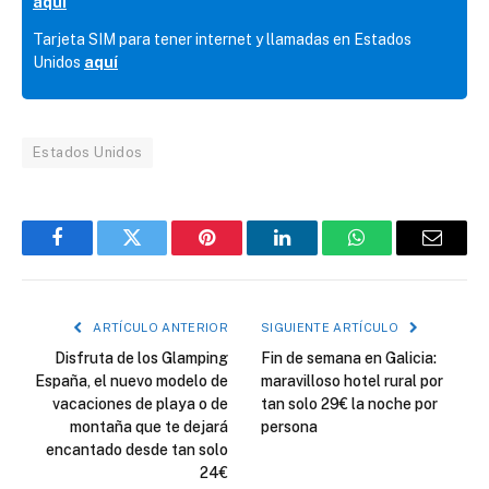
aquí
Tarjeta SIM para tener internet y llamadas en Estados
Unidos
aquí
Estados Unidos
Facebook
Twitter
Pinterest
LinkedIn
WhatsApp
Correo
electró
ARTÍCULO ANTERIOR
SIGUIENTE ARTÍCULO
Disfruta de los Glamping
Fin de semana en Galicia:
España, el nuevo modelo de
maravilloso hotel rural por
vacaciones de playa o de
tan solo 29€ la noche por
montaña que te dejará
persona
encantado desde tan solo
24€