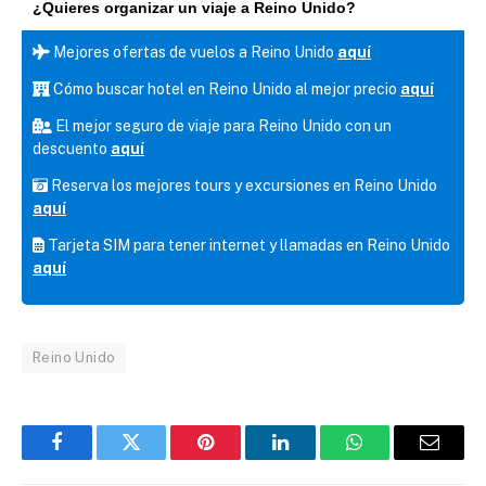
¿Quieres organizar un viaje a Reino Unido?
Mejores ofertas de vuelos a Reino Unido
aquí
Cómo buscar hotel en Reino Unido al mejor precio
aquí
El mejor seguro de viaje para Reino Unido con un
descuento
aquí
Reserva los mejores tours y excursiones en Reino Unido
aquí
Tarjeta SIM para tener internet y llamadas en Reino Unido
aquí
Reino Unido
Facebook
Twitter
Pinterest
LinkedIn
WhatsApp
Correo