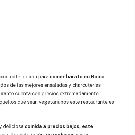
excelente opción para
comer barato en Roma
.
os de las mejores ensaladas y charcuterías
taurante cuenta con precios extremadamente
quellos que sean vegetarianos este restaurante es
 deliciosa
comida a precios bajos, este
sas. Por esta razón, no podemos evitar