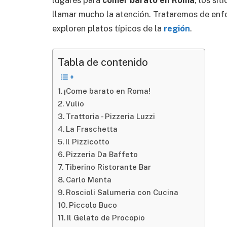
lugares para
comer barato en Roma
, los si
llamar mucho la atención. Trataremos de enf
exploren platos típicos de la
región
.
Tabla de contenido
¡Come barato en Roma!
Vulio
Trattoria - Pizzeria Luzzi
La Fraschetta
Il Pizzicotto
Pizzeria Da Baffeto
Tiberino Ristorante Bar
Carlo Menta
Roscioli Salumeria con Cucina
Piccolo Buco
Il Gelato de Procopio