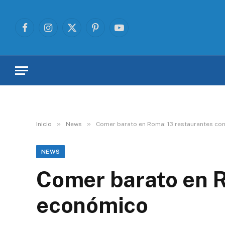
Facebook
Instagram
X
Pinterest
YouTube
(Twitter)
»
»
Inicio
News
Comer barato en Roma: 13 restaurantes c
NEWS
Comer barato en R
económico