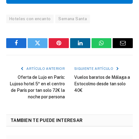
Hoteles con encanto
Semana Santa
Facebook
Twitter
Pinterest
LinkedIn
WhatsApp
Correo
electró
ARTÍCULO ANTERIOR
SIGUIENTE ARTÍCULO
Oferta de Lujo en París:
Vuelos baratos de Málaga a
Lujoso hotel 5* en el centro
Estocolmo desde tan solo
de París por tan solo 72€ la
40€
noche por persona
TAMBIEN TE PUEDE INTERESAR