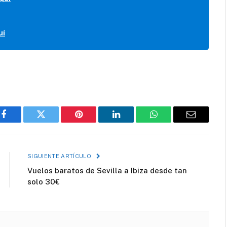
uí
Facebook
Twitter
Pinterest
LinkedIn
WhatsApp
Correo
electróni
SIGUIENTE ARTÍCULO
Vuelos baratos de Sevilla a Ibiza desde tan
solo 30€