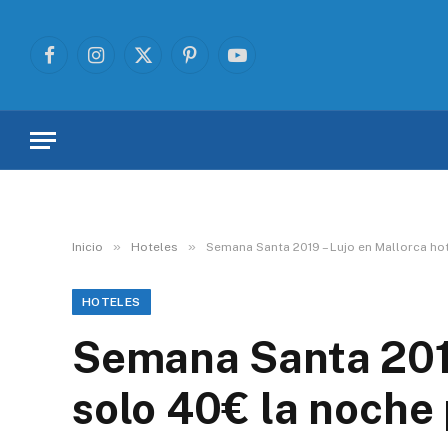
Facebook
Instagram
X
Pinterest
YouTube
(Twitter)
»
»
Inicio
Hoteles
Semana Santa 2019 – Lujo en Mallorca hot
HOTELES
Semana Santa 2019
solo 40€ la noche