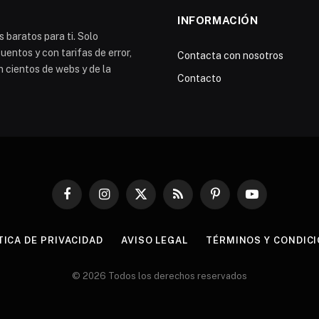
INFORMACIÓN
 baratos para ti. Solo
entos y con tarifas de error,
Contacta con nosotros
n cientos de webs y de la
Contacto
Facebook
Instagram
X
RSS
Pinterest
YouTube
(Twitter)
TICA DE PRIVACIDAD
AVISO LEGAL
TÉRMINOS Y CONDIC
© 2026 Todos los derechos reservados