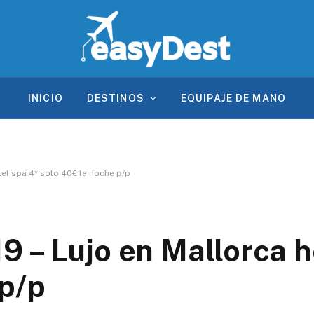
INICIO
DESTINOS
EQUIPAJE DE MANO
el spa 4* solo 40€ la noche p/p
 – Lujo en Mallorca h
 p/p