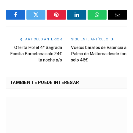
Facebook
Twitter
Pinterest
LinkedIn
WhatsApp
Correo
electró
ARTÍCULO ANTERIOR
SIGUIENTE ARTÍCULO
Oferta Hotel 4* Sagrada
Vuelos baratos de Valencia a
Familia Barcelona solo 24€
Palma de Mallorca desde tan
la noche p/p
solo 46€
TAMBIEN TE PUEDE INTERESAR