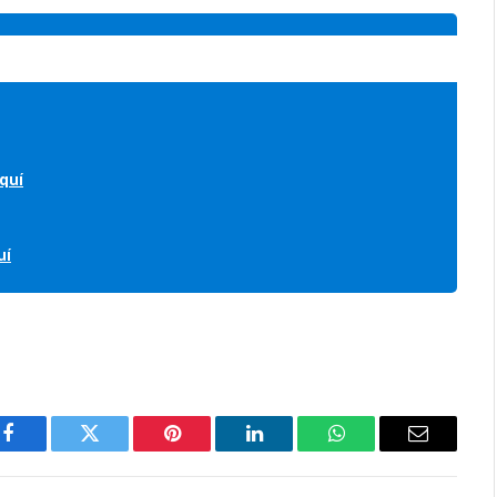
quí
uí
Facebook
Twitter
Pinterest
LinkedIn
WhatsApp
Correo
electróni