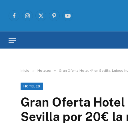
Facebook
Instagram
X
Pinterest
YouTube
(Twitter)
»
»
Inicio
Hoteles
Gran Oferta Hotel 4* en Sevilla: Lujoso ho
HOTELES
Gran Oferta Hotel 
Sevilla por 20€ la