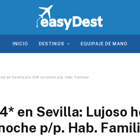
INICIO
DESTINOS
EQUIPAJE DE MANO
tel en Sevilla por 20€ la noche p/p. Hab. Familiar
4* en Sevilla: Lujoso h
 noche p/p. Hab. Famil