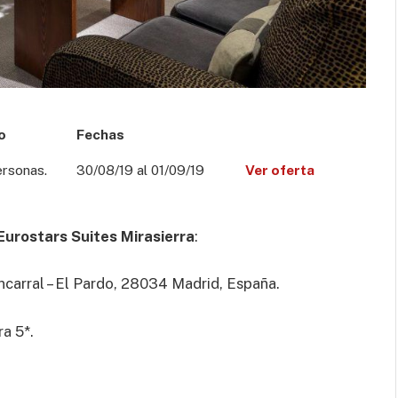
o
Fechas
ersonas.
30/08/19 al 01/09/19
Ver oferta
Eurostars Suites Mirasierra
:
carral – El Pardo, 28034 Madrid, España.
ra 5*.