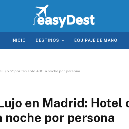
INICIO
DESTINOS
EQUIPAJE DE MANO
e lujo 5* por tan solo 48€ la noche por persona
ujo en Madrid: Hotel d
la noche por persona