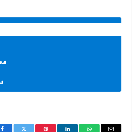
quí
uí