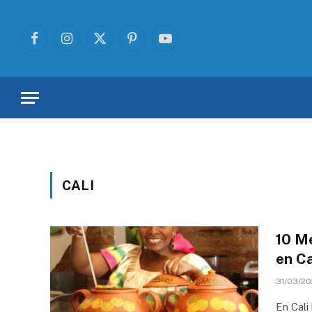
Facebook
Instagram
X
Pinterest
YouTube
(Twitter)
CALI
10 M
en Ca
31/03/20
En Cali