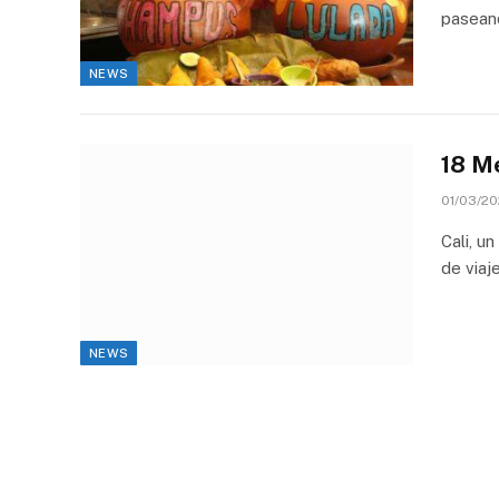
paseand
NEWS
18 Me
01/03/20
Cali, u
de viaj
NEWS